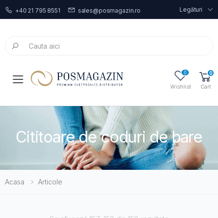
Legături
+40 21 795 8551
sales@posmagazin.ro
0
0
Toggle mobile menu
Wishlist
Cart
Cititoare de coduri de bare
Acasa
Articole