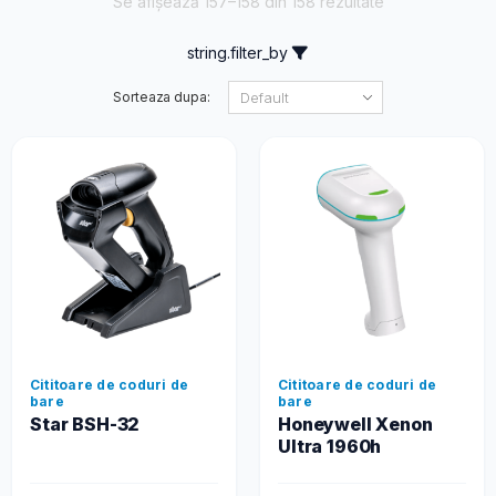
Se afișează 157–158 din 158 rezultate
string.filter_by
Sorteaza dupa:
Cititoare de coduri de
Cititoare de coduri de
bare
bare
Star BSH-32
Honeywell Xenon
Ultra 1960h