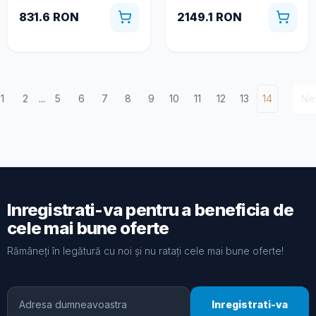
831.6 RON
2149.1 RON
1
2
...
5
6
7
8
9
10
11
12
13
14
Ne
Inregistrati-va pentru a beneficia de
cele mai bune oferte
Rămâneți în legătură cu noi și nu ratați cele mai bune oferte!
Inregistrati-va