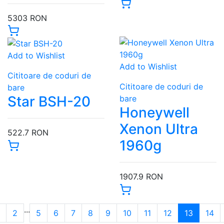
5303 RON
Add to Wishlist
Add to Wishlist
Cititoare de coduri de
Cititoare de coduri de
bare
Star BSH-20
bare
Honeywell
Xenon Ultra
522.7 RON
1960g
1907.9 RON
...
2
5
6
7
8
9
10
11
12
13
14