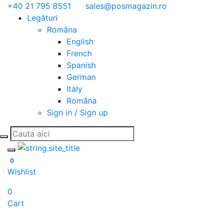
+40 21 795 8551
sales@posmagazin.ro
Legături
Româna
English
French
Spanish
German
Italy
Româna
Sign in / Sign up
Toggle mobile menu
0
Wishlist
0
Cart