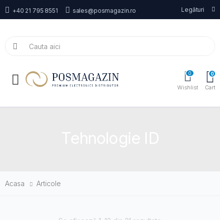
Legături
+40 21 795 8551
sales@posmagazin.ro
0
0
Toggle mobile menu
Wishlist
Cart
Tehnologie ID
Acasa
Articole