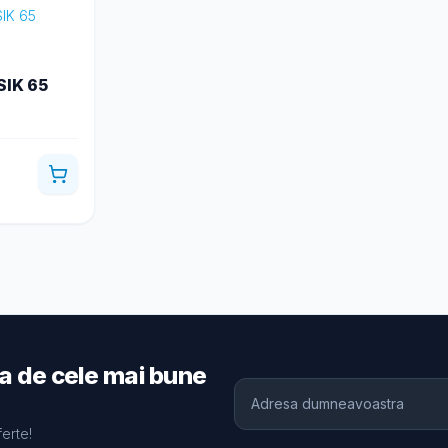
SIK 65
ia de cele mai bune
ferte!