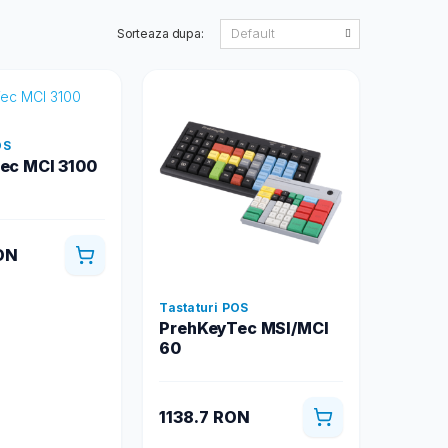
Sorteaza dupa:
OS
ec MCI 3100
ON
Tastaturi POS
PrehKeyTec MSI/MCI
60
1138.7 RON