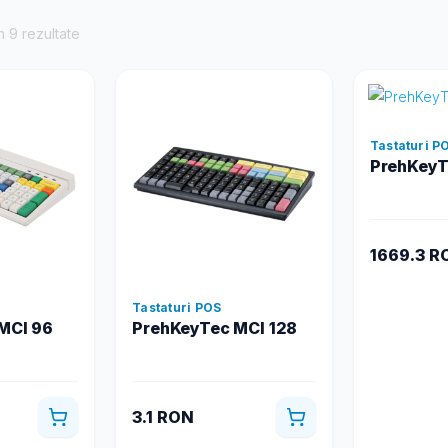
n 9 rezultate
Tastaturi P
PrehKeyT
1669.3 R
Tastaturi POS
MCI 96
PrehKeyTec MCI 128
3.1 RON