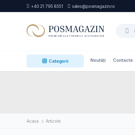
+40 21 795 8551
sales@posmagazin.ro
Search
Noutăți
Contacte
Categorii
Acasa
Articole