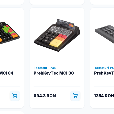
Tastaturi POS
Tastaturi P
MCI 84
PrehKeyTec MCI 30
PrehKeyT
894.3 RON
1354 RO