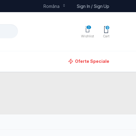
Româna
Sign In / Sign Up
0
0
Wishlist
Cart
Oferte Speciale