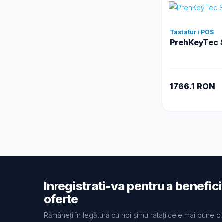
Tastaturi POS
PrehKeyTec 
1766.1 RON
Inregistrati-va pentru a benefic
oferte
Rămâneți în legătură cu noi și nu ratați cele mai bune o