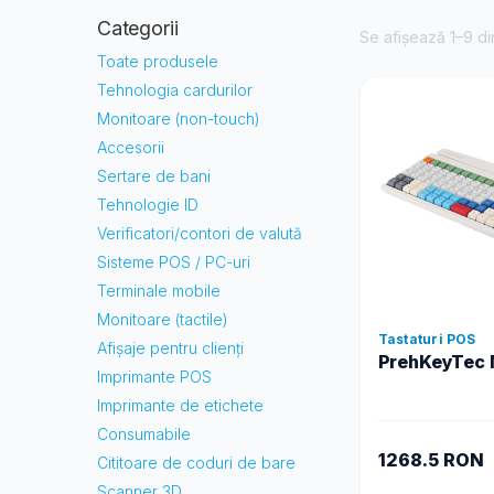
Categorii
Se afișează 1–9 di
Toate produsele
Tehnologia cardurilor
Monitoare (non-touch)
Accesorii
Sertare de bani
Tehnologie ID
Verificatori/contori de valută
Sisteme POS / PC-uri
Terminale mobile
Monitoare (tactile)
Tastaturi POS
Afișaje pentru clienți
PrehKeyTec 
Imprimante POS
Imprimante de etichete
Consumabile
1268.5 RON
Cititoare de coduri de bare
Scanner 3D