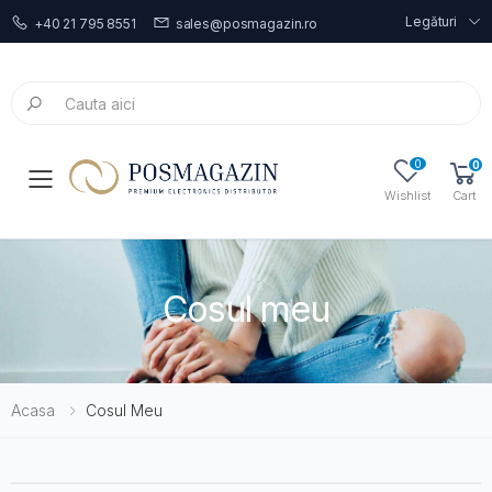
Legături
+40 21 795 8551
sales@posmagazin.ro
0
0
Toggle mobile menu
Wishlist
Cart
Cosul meu
Acasa
Cosul Meu