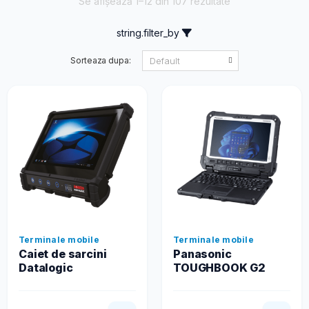
Se afișează 1–12 din 107 rezultate
string.filter_by
Sorteaza dupa:
Terminale mobile
Terminale mobile
Caiet de sarcini
Panasonic
Datalogic
TOUGHBOOK G2