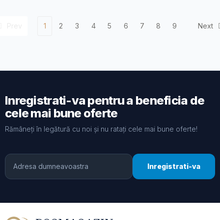
Prev
1
2
3
4
5
6
7
8
9
Next
Inregistrati-va pentru a beneficia de
cele mai bune oferte
Rămâneți în legătură cu noi și nu ratați cele mai bune oferte!
Inregistrati-va