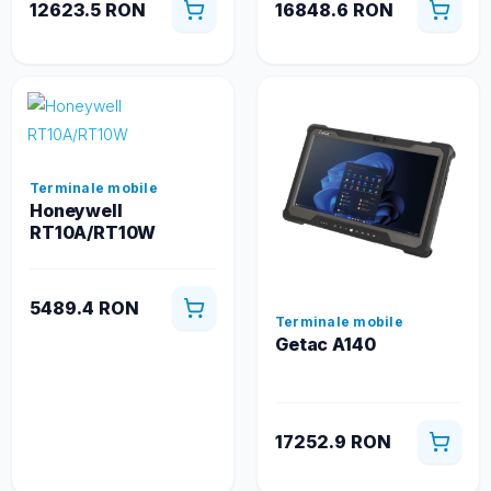
12623.5 RON
16848.6 RON
Terminale mobile
Honeywell
RT10A/RT10W
5489.4 RON
Terminale mobile
Getac A140
17252.9 RON