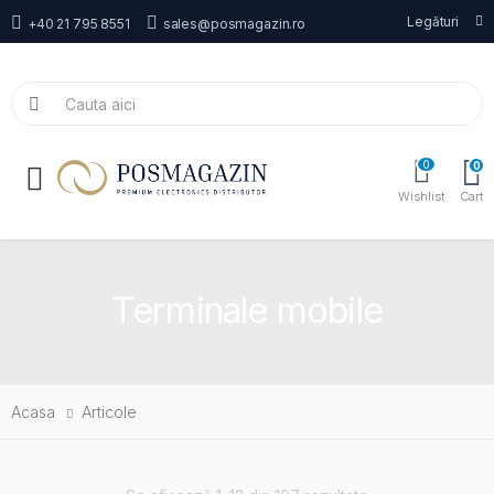
Legături
+40 21 795 8551
sales@posmagazin.ro
0
0
Toggle mobile menu
Wishlist
Cart
Terminale mobile
Acasa
Articole