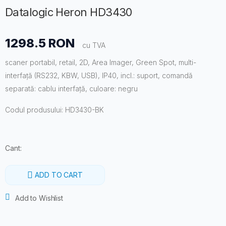
Datalogic Heron HD3430
1298.5 RON
cu TVA
scaner portabil, retail, 2D, Area Imager, Green Spot, multi-
interfață (RS232, KBW, USB), IP40, incl.: suport, comandă
separată: cablu interfață, culoare: negru
Codul produsului: HD3430-BK
Cant:
ADD TO CART
Add to Wishlist