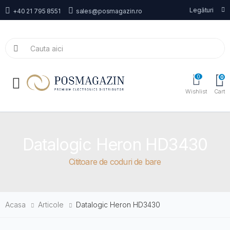
Legături
+40 21 795 8551
sales@posmagazin.ro
0
0
Toggle mobile menu
Wishlist
Cart
Datalogic Heron HD3430
Cititoare de coduri de bare
Acasa
Articole
Datalogic Heron HD3430