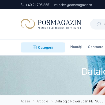
+40 21 795 8551
sales@posmagazin.ro
Search
Noutăți
Contacte
Categorii
Data
Acasa
Articole
Datalogic PowerScan PBT9600