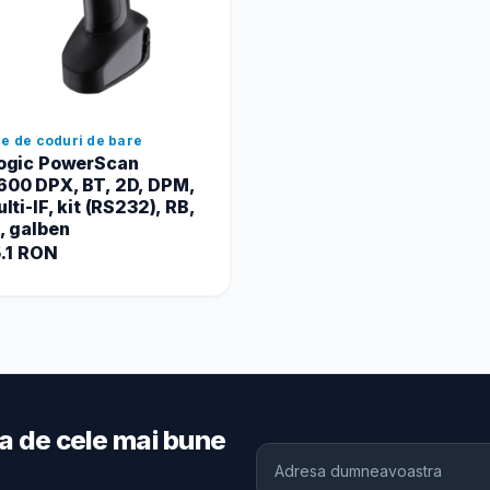
re de coduri de bare
ogic PowerScan
00 DPX, BT, 2D, DPM,
lti-IF, kit (RS232), RB,
, galben
.1 RON
ia de cele mai bune