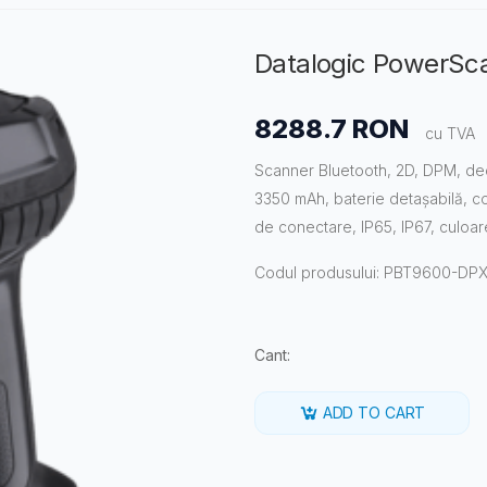
Datalogic PowerS
8288.7 RON
cu TVA
Scanner Bluetooth, 2D, DPM, decla
3350 mAh, baterie detașabilă, co
de conectare, IP65, IP67, culoar
Codul produsului: PBT9600-DP
Cant:
ADD TO CART