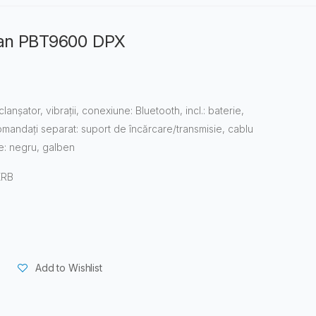
can PBT9600 DPX
nșator, vibrații, conexiune: Bluetooth, incl.: baterie,
mandați separat: suport de încărcare/transmisie, cablu
e: negru, galben
XRB
Add to Wishlist