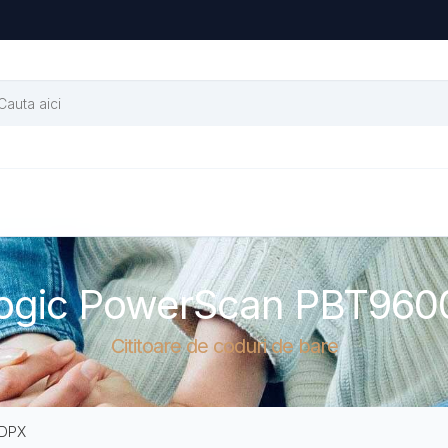
logic PowerScan PBT960
Cititoare de coduri de bare
 DPX