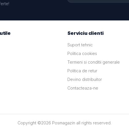
ferte!
utile
Serviciu clienti
Suport tehnic
Politica cookies
Termeni si conditii generale
Politica de retur
Devino distribuitor
Contacteaza-ne
Copyright ©
2026
Posmagazin
all rights reserved.