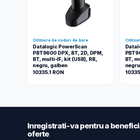
Cititoare de coduri de bare
Cititoa
Datalogic PowerScan
Datal
PBT9600 DPX, BT, 2D, DPM,
PBT96
BT, multi-IF, kit (USB), RB,
BT, mu
negru, galben
negru
10335.1 RON
10335
Inregistrati-va pentru a benefic
oferte