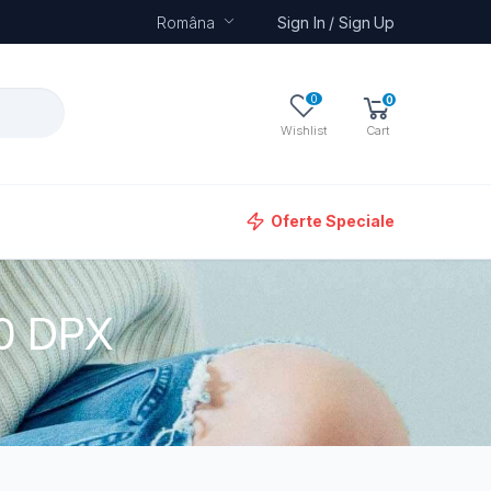
Româna
Sign In / Sign Up
0
0
Wishlist
Cart
Oferte Speciale
0 DPX