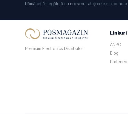
Rămâneți în legătură cu noi și nu ratați cele mai bune o
Linkuri 
ANPC
Premium Electronics Distributor
Blog
Parteneri