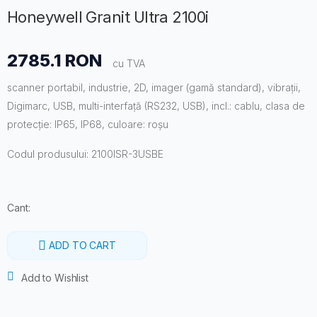
Honeywell Granit Ultra 2100i
2785.1 RON
cu TVA
scanner portabil, industrie, 2D, imager (gamă standard), vibrații,
Digimarc, USB, multi-interfață (RS232, USB), incl.: cablu, clasa de
protecție: IP65, IP68, culoare: roșu
Codul produsului: 2100ISR-3USBE
Cant:
ADD TO CART
Add to Wishlist