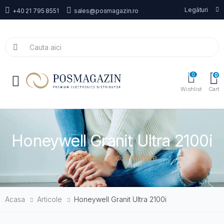
Legături
+40 21 795 8551
sales@posmagazin.ro
0
0
Toggle mobile menu
Wishlist
Cart
Honeywell Granit Ultra 2100i
Cititoare de coduri de bare
Acasa
Articole
Honeywell Granit Ultra 2100i