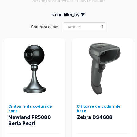
Se afișează 49–60 din 158 rezultate
string.filter_by
Sorteaza dupa:
Cititoare de coduri de
Cititoare de coduri de
bare
bare
Newland FR5080
Zebra DS4608
Seria Pearl