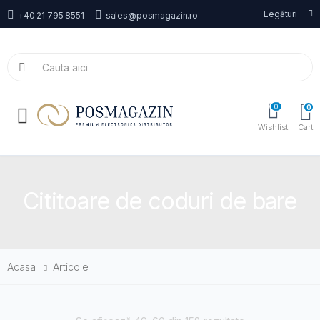
Legături
+40 21 795 8551
sales@posmagazin.ro
0
0
Toggle mobile menu
Wishlist
Cart
Cititoare de coduri de bare
Acasa
Articole