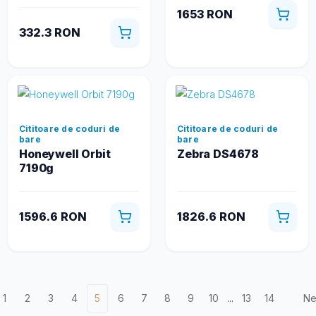
1653 RON
332.3 RON
Cititoare de coduri de
Cititoare de coduri de
bare
bare
Honeywell Orbit
Zebra DS4678
7190g
1596.6 RON
1826.6 RON
1
2
3
4
5
6
7
8
9
10
...
13
14
Ne