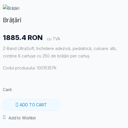
Brățări
1885.4 RON
cu TVA
Z-Band UltraSoft, închidere adezivă, pediatrică, culoare: alb,
conține 6 cartușe cu 250 de brățări per cartuș
Codul produsului: 10015357K
Cant:
ADD TO CART
Add to Wishlist