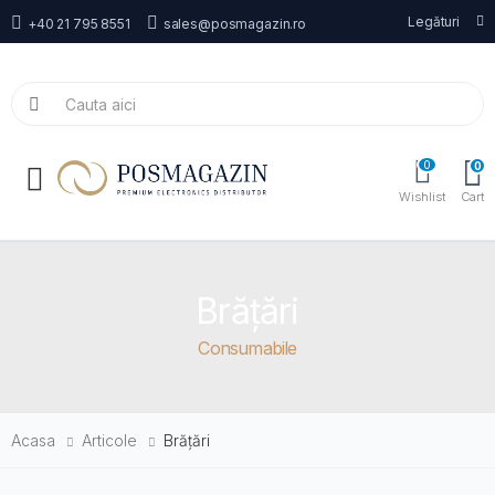
Legături
+40 21 795 8551
sales@posmagazin.ro
0
0
Toggle mobile menu
Wishlist
Cart
Brățări
Consumabile
Acasa
Articole
Brățări