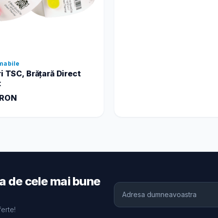
mabile
ri TSC, Brățară Direct
t
 RON
ia de cele mai bune
ferte!