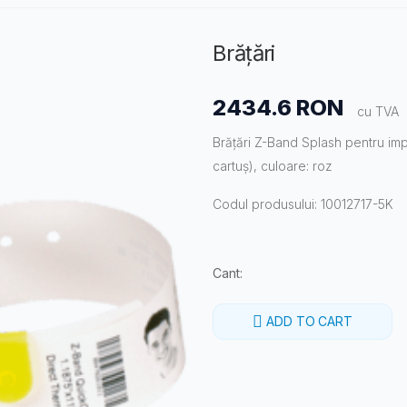
Brățări
2434.6 RON
cu TVA
Brățări Z-Band Splash pentru imp
cartuș), culoare: roz
Codul produsului: 10012717-5K
Cant:
ADD TO CART