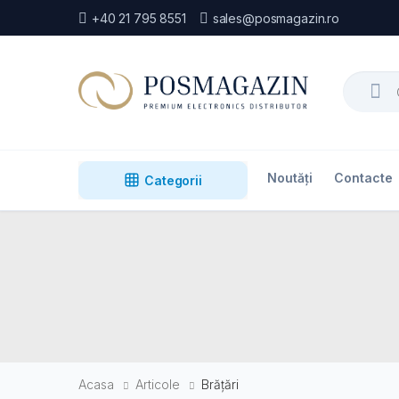
+40 21 795 8551
sales@posmagazin.ro
Search
Noutăți
Contacte
Categorii
Acasa
Articole
Brățări