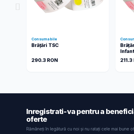
Consumabile
Consu
Brățări TSC
Brăță
Infan
290.3 RON
211.3
Inregistrati-va pentru a benefic
oferte
Rămâneți în legătură cu noi și nu ratați cele mai bune o