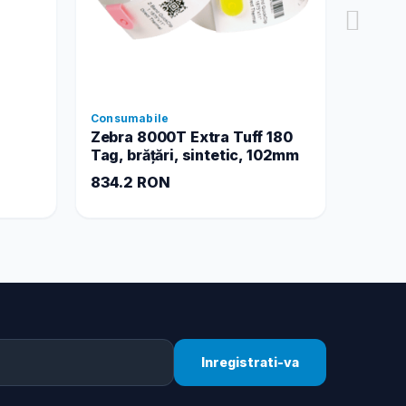
Consumabile
Consum
Zebra 8000T Extra Tuff 180
Z-Band
Tag, brățări, sintetic, 102mm
834.2 RON
1683.
Inregistrati-va