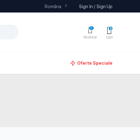
Româna
Sign In / Sign Up
0
0
Wishlist
Cart
Oferte Speciale