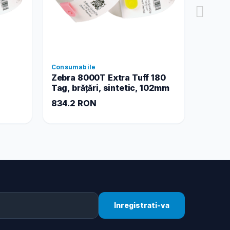
Consumabile
Consum
Zebra 8000T Extra Tuff 180
Z-Band
Tag, brățări, sintetic, 102mm
834.2 RON
1683.
Inregistrati-va