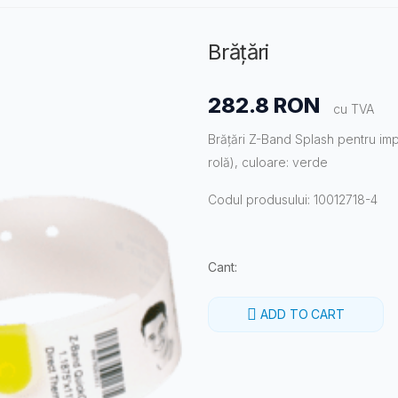
Brățări
282.8 RON
cu TVA
Brățări Z-Band Splash pentru imp
rolă), culoare: verde
Codul produsului: 10012718-4
Cant:
ADD TO CART