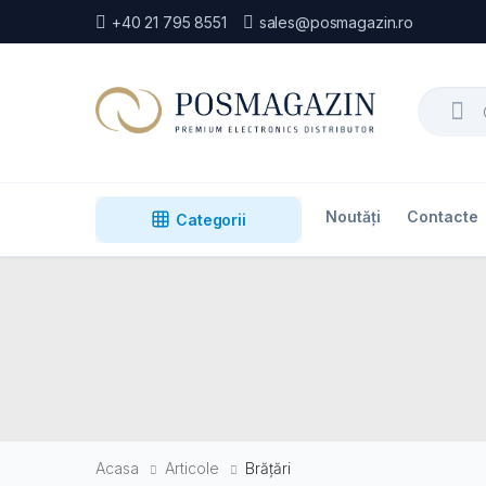
+40 21 795 8551
sales@posmagazin.ro
Search
Noutăți
Contacte
Categorii
Acasa
Articole
Brățări