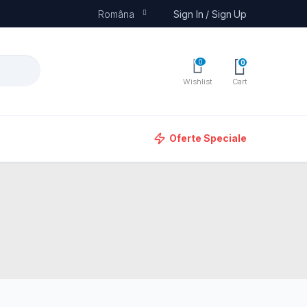
Româna
Sign In / Sign Up
0
0
Wishlist
Cart
Oferte Speciale