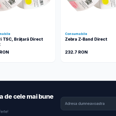
mabile
Consumabile
ri TSC, Brățară Direct
Zebra Z-Band Direct
t
 RON
232.7 RON
ia de cele mai bune
ferte!