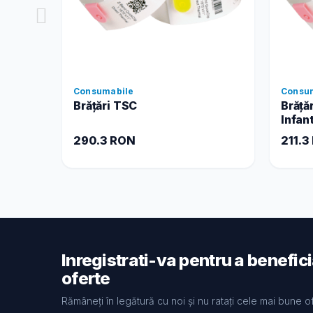
Consumabile
Consu
Brățări TSC
Brăță
Infan
290.3 RON
211.3
Inregistrati-va pentru a benefic
oferte
Rămâneți în legătură cu noi și nu ratați cele mai bune o