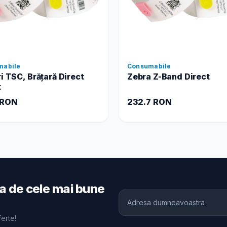
mabile
Consumabile
ri TSC, Brățară Direct
Zebra Z-Band Direct
t
 RON
232.7 RON
ia de cele mai bune
ferte!