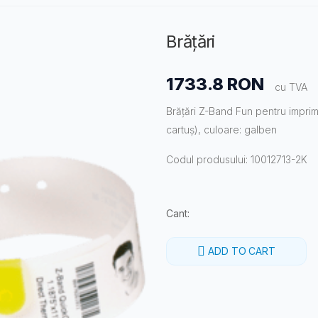
Brățări
1733.8 RON
cu TVA
Brățări Z-Band Fun pentru imprim
cartuș), culoare: galben
Codul produsului: 10012713-2K
Cant:
ADD TO CART