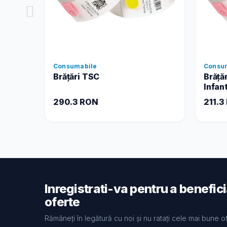
Consumabile
Consu
Brățări TSC
Brăță
Infan
290.3 RON
211.3
Inregistrati-va pentru a benefic
oferte
Rămâneți în legătură cu noi și nu ratați cele mai bune o