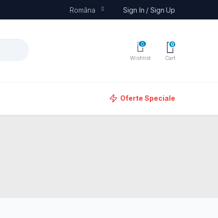
Româna
Sign In / Sign Up
0
0
Wishlist
Cart
Oferte Speciale