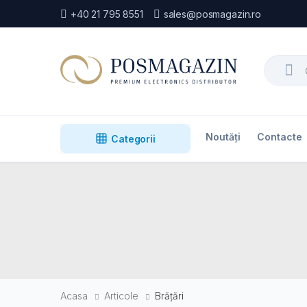
+40 21 795 8551
sales@posmagazin.ro
Search
Noutăți
Contacte
Categorii
Acasa
Articole
Brățări